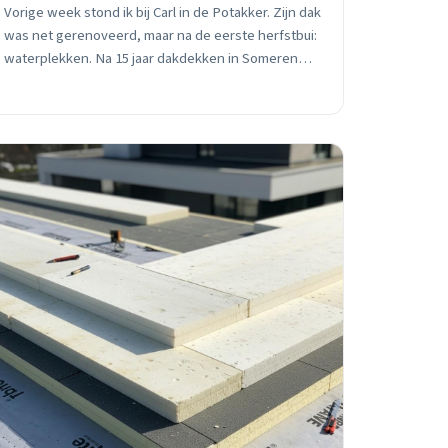
Vorige week stond ik bij Carl in de Potakker. Zijn dak
was net gerenoveerd, maar na de eerste herfstbui:
waterplekken. Na 15 jaar dakdekken in Someren
ken ik de valkuilen die duizenden euro&#8217;s
kosten.