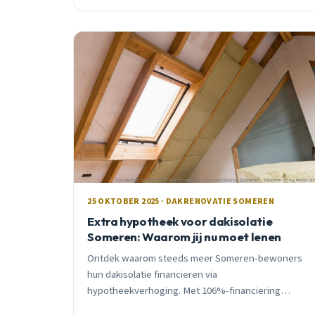
25 OKTOBER 2025 · DAKRENOVATIE SOMEREN
Extra hypotheek voor dakisolatie
Someren: Waarom jij nu moet lenen
Ontdek waarom steeds meer Someren-bewoners
hun dakisolatie financieren via
hypotheekverhoging. Met 106%-financiering
investeer je €5.000 tegen €42/maand, terwijl je