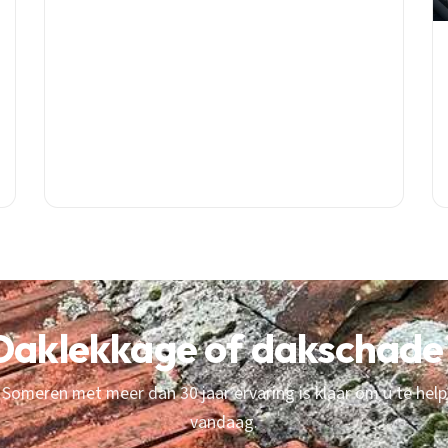
€70-130 per m² tot praktische tips voor timing en
materiaalkeuze.
Daklekkage of dakschade
Someren met meer dan 30 jaar ervaring is klaar om u te help
vandaag.