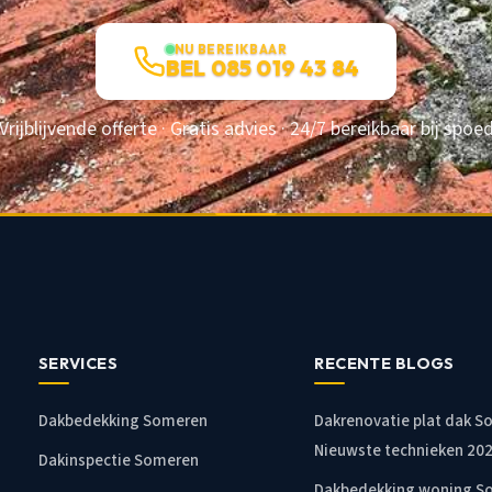
NU BEREIKBAAR
BEL 085 019 43 84
Vrijblijvende offerte · Gratis advies · 24/7 bereikbaar bij spoe
SERVICES
RECENTE BLOGS
Dakbedekking Someren
Dakrenovatie plat dak S
Nieuwste technieken 20
Dakinspectie Someren
Dakbedekking woning S