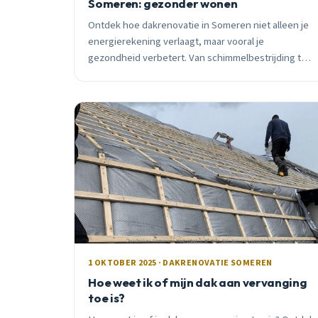
Someren: gezonder wonen
Ontdek hoe dakrenovatie in Someren niet alleen je
energierekening verlaagt, maar vooral je
gezondheid verbetert. Van schimmelbestrijding tot
comfortabel wonen, met subsidie tot €3.900.
1 OKTOBER 2025 · DAKRENOVATIE SOMEREN
Hoe weet ik of mijn dak aan vervanging
toe is?