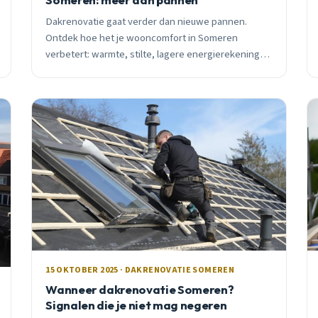
Dakrenovatie gaat verder dan nieuwe pannen.
Ontdek hoe het je wooncomfort in Someren
verbetert: warmte, stilte, lagere energierekening
en gezond binnenklimaat. Praktische tips van lokale
dakdekker.
15 OKTOBER 2025 · DAKRENOVATIE SOMEREN
Wanneer dakrenovatie Someren?
Signalen die je niet mag negeren