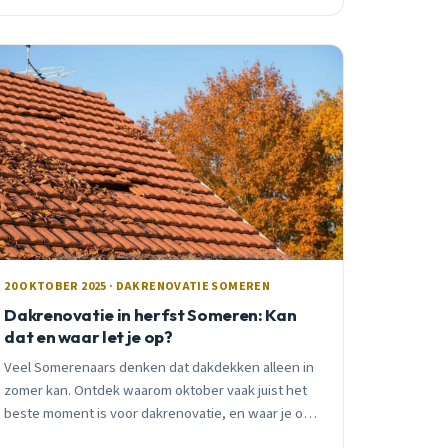
€2.000-€4.000. Preventief handelen voorkomt dure
waterschade.
20 OKTOBER 2025 · DAKRENOVATIE SOMEREN
Dakrenovatie in herfst Someren: Kan
dat en waar let je op?
Veel Somerenaars denken dat dakdekken alleen in
zomer kan. Ontdek waarom oktober vaak juist het
beste moment is voor dakrenovatie, en waar je op
moet letten bij herfstdakwerkzaamheden.