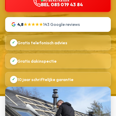
NU BEREIKBAAR
BEL 085 019 43 84
4,8
★★★★★
143 Google reviews
✓
Gratis telefonisch advies
✓
Gratis dakinspectie
✓
10 jaar schriftelijke garantie