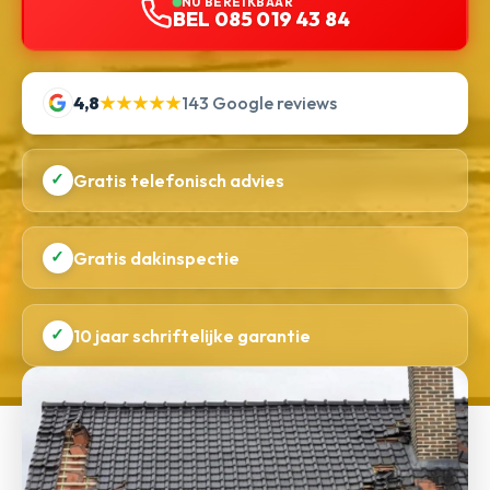
NU BEREIKBAAR
BEL 085 019 43 84
4,8
★★★★★
143 Google reviews
✓
Gratis telefonisch advies
✓
Gratis dakinspectie
✓
10 jaar schriftelijke garantie