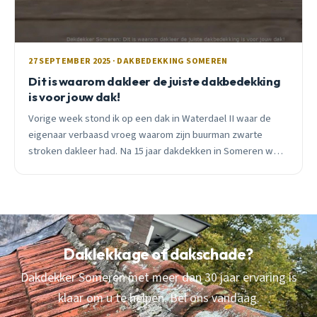
27 SEPTEMBER 2025 · DAKBEDEKKING SOMEREN
Dit is waarom dakleer de juiste dakbedekking
is voor jouw dak!
Vorige week stond ik op een dak in Waterdael II waar de
eigenaar verbaasd vroeg waarom zijn buurman zwarte
stroken dakleer had. Na 15 jaar dakdekken in Someren weet
ik: dakleer is de slimste keuze voor 30 jaar droge voeten.
Daklekkage of dakschade?
Dakdekker Someren met meer dan 30 jaar ervaring is
klaar om u te helpen. Bel ons vandaag.