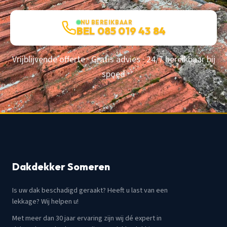
NU BEREIKBAAR
BEL 085 019 43 84
Vrijblijvende offerte · Gratis advies · 24/7 bereikbaar bij
spoed
Dakdekker Someren
Is uw dak beschadigd geraakt? Heeft u last van een
lekkage? Wij helpen u!
Met meer dan 30 jaar ervaring zijn wij dé expert in