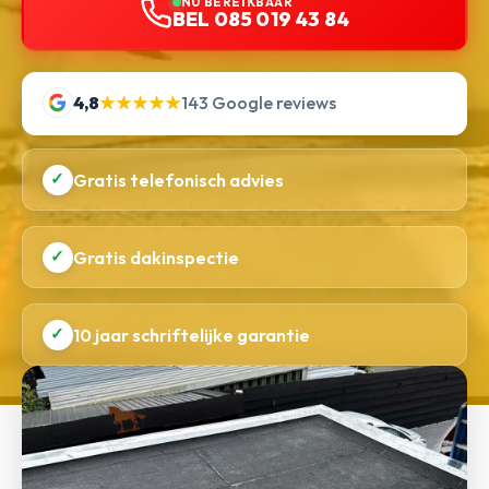
NU BEREIKBAAR
BEL 085 019 43 84
4,8
★★★★★
143 Google reviews
✓
Gratis telefonisch advies
✓
Gratis dakinspectie
✓
10 jaar schriftelijke garantie