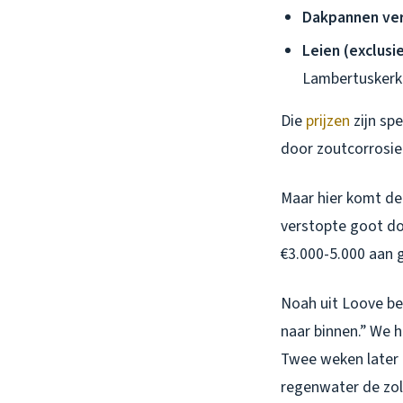
Dakpannen ve
Leien (exclusie
Lambertuskerk
Die
prijzen
zijn sp
door zoutcorrosie 
Maar hier komt de 
verstopte goot do
€3.000-5.000 aan g
Noah uit Loove be
naar binnen.” We 
Twee weken later 
regenwater de zold