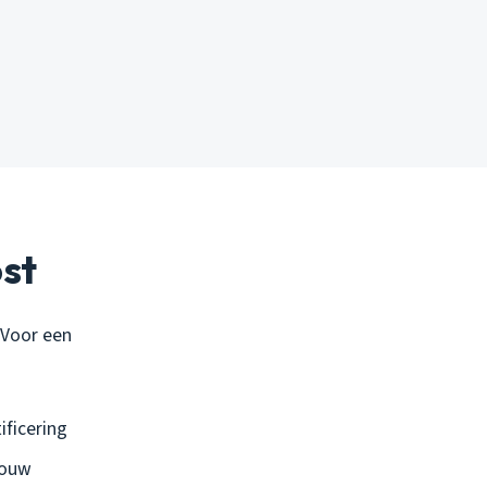
st
. Voor een
ificering
bouw