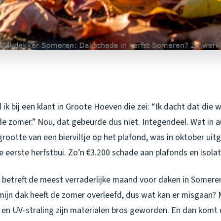
ik bij een klant in Groote Hoeven die zei: “Ik dacht dat die 
e zomer.” Nou, dat gebeurde dus niet. Integendeel. Wat in 
 grootte van een bierviltje op het plafond, was in oktober ui
e eerste herfstbui. Zo’n €3.200 schade aan plafonds en isolat
 betreft de meest verraderlijke maand voor daken in Someren
mijn dak heeft de zomer overleefd, dus wat kan er misgaan? 
n UV-straling zijn materialen bros geworden. En dan komt d