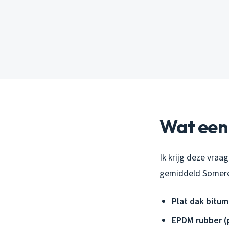
Wat een
Ik krijg deze vraa
gemiddeld Someren
Plat dak bitum
EPDM rubber (p