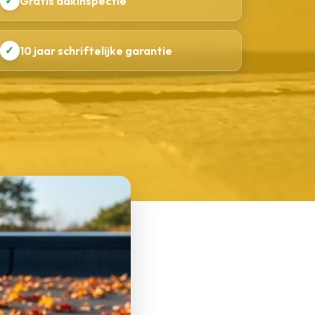
✓
Gratis dakinspectie
✓
10 jaar schriftelijke garantie