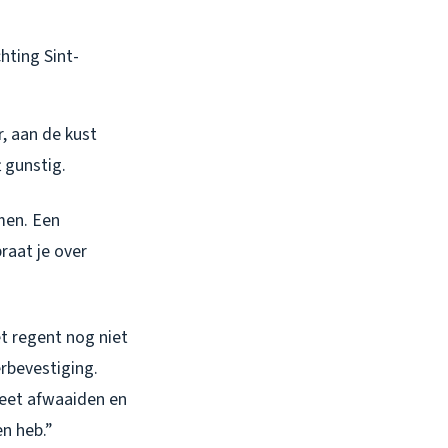
hting Sint-
r, aan de kust
 gunstig.
men. Een
raat je over
t regent nog niet
rbevestiging.
leet afwaaiden en
en heb.”