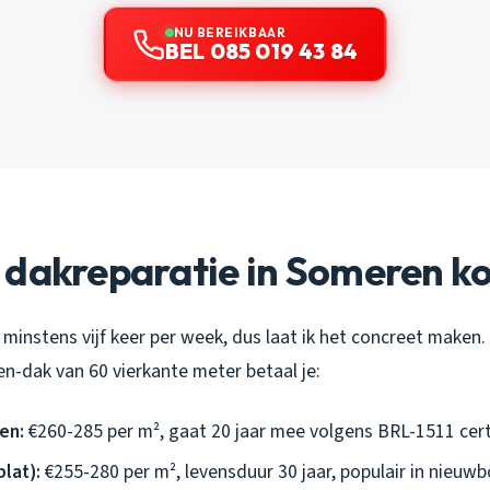
NU BEREIKBAAR
BEL 085 019 43 84
 dakreparatie in Someren ko
g minstens vijf keer per week, dus laat ik het concreet maken
-dak van 60 vierkante meter betaal je:
en:
€260-285 per m², gaat 20 jaar mee volgens BRL-1511 cert
lat):
€255-280 per m², levensduur 30 jaar, populair in nieuw