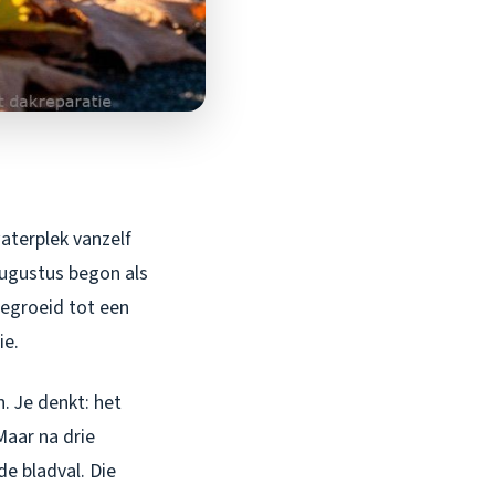
waterplek vanzelf
augustus begon als
tgegroeid tot een
ie.
. Je denkt: het
Maar na drie
e bladval. Die