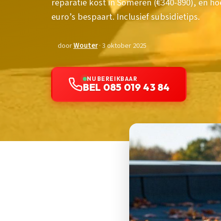
reparatie kost in Someren (€340-890), en ho
euro’s bespaart. Inclusief subsidietips.
door
Wouter
· 3 oktober 2025
NU BEREIKBAAR
BEL 085 019 43 84