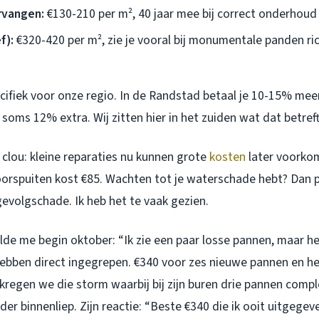
rvangen:
€130-210 per m², 40 jaar mee bij correct onderhoud
f):
€320-420 per m², zie je vooral bij monumentale panden ric
ecifiek voor onze regio. In de Randstad betaal je 10-15% mee
soms 12% extra. Wij zitten hier in het zuiden wat dat betreft
clou: kleine reparaties nu kunnen grote
kosten
later voorko
orspuiten kost €85. Wachten tot je waterschade hebt? Dan p
evolgschade. Ik heb het te vaak gezien.
lde me begin oktober: “Ik zie een paar losse pannen, maar he
hebben direct ingegrepen. €340 voor zes nieuwe pannen en he
kregen we die storm waarbij bij zijn buren drie pannen comp
er binnenliep. Zijn reactie: “Beste €340 die ik ooit uitgegev