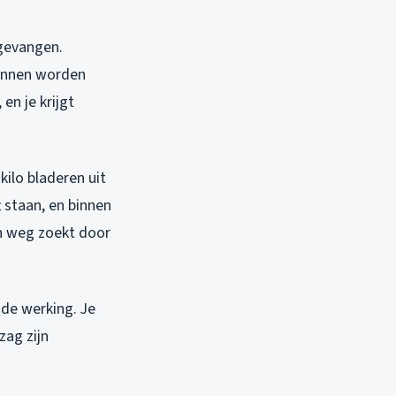
pgevangen.
pannen worden
en je krijgt
kilo bladeren uit
t staan, en binnen
en weg zoekt door
nde werking. Je
zag zijn
.