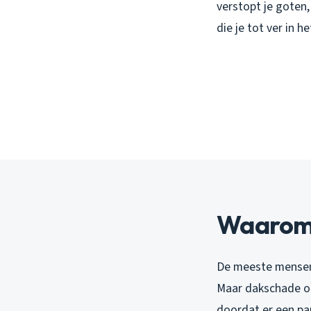
verstopt je goten, 
die je tot ver in h
Waarom 
De meeste mensen k
Maar dakschade on
doordat er een pa