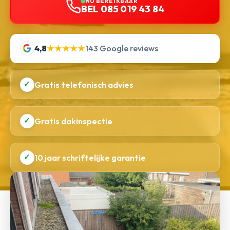
NU BEREIKBAAR
BEL 085 019 43 84
4,8
★★★★★
143 Google reviews
✓
Gratis telefonisch advies
✓
Gratis dakinspectie
✓
10 jaar schriftelijke garantie